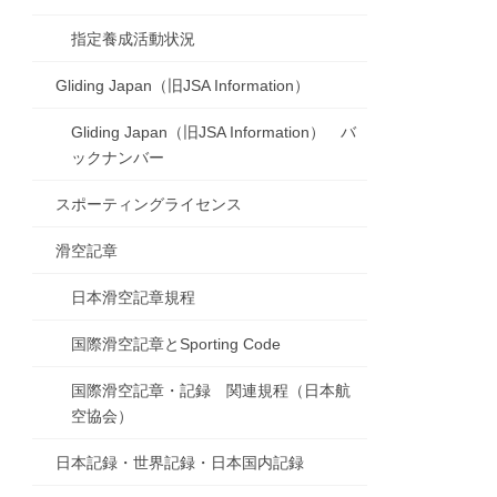
指定養成活動状況
Gliding Japan（旧JSA Information）
Gliding Japan（旧JSA Information） バ
ックナンバー
スポーティングライセンス
滑空記章
日本滑空記章規程
国際滑空記章とSporting Code
国際滑空記章・記録 関連規程（日本航
空協会）
日本記録・世界記録・日本国内記録