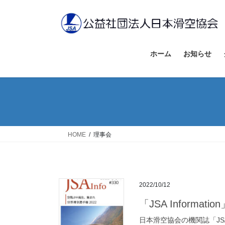
コ
ナ
ン
ビ
テ
ゲ
ン
ー
ツ
シ
ホーム
お知らせ
へ
ョ
ス
ン
キ
に
ッ
移
プ
動
HOME
理事会
2022/10/12
「JSA Informa
日本滑空協会の機関誌「JSA 