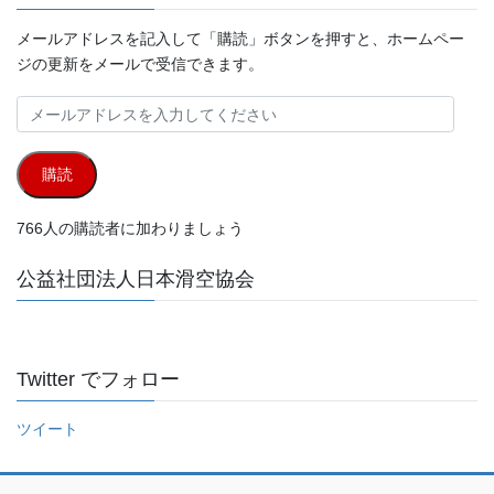
メールアドレスを記入して「購読」ボタンを押すと、ホームペー
ジの更新をメールで受信できます。
メ
ー
ル
購読
ア
ド
766人の購読者に加わりましょう
レ
ス
公益社団法人日本滑空協会
を
入
力
し
Twitter でフォロー
て
く
ツイート
だ
さ
い