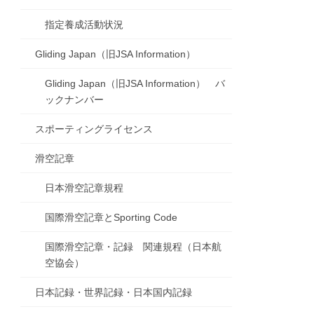
指定養成活動状況
Gliding Japan（旧JSA Information）
Gliding Japan（旧JSA Information） バ
ックナンバー
スポーティングライセンス
滑空記章
日本滑空記章規程
国際滑空記章とSporting Code
国際滑空記章・記録 関連規程（日本航
空協会）
日本記録・世界記録・日本国内記録