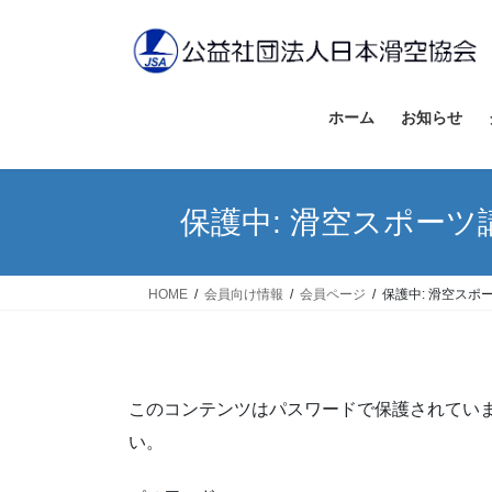
コ
ナ
ン
ビ
テ
ゲ
ン
ー
ツ
シ
ホーム
お知らせ
へ
ョ
ス
ン
キ
に
保護中: 滑空スポー
ッ
移
プ
動
HOME
会員向け情報
会員ページ
保護中: 滑空スポ
このコンテンツはパスワードで保護されてい
い。