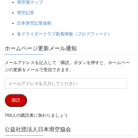
滑空場マップ
滑空記章
日本滑空記章規程
各グライダークラブ新着情報（ブログフィード）
ホームページ更新メール通知
メールアドレスを記入して「購読」ボタンを押すと、ホームペー
ジの更新をメールで受信できます。
メ
ー
ル
購読
ア
ド
766人の購読者に加わりましょう
レ
ス
公益社団法人日本滑空協会
を