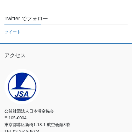
入
力
し
Twitter でフォロー
て
く
ツイート
だ
さ
い
アクセス
公益社団法人日本滑空協会
〒105-0004
東京都港区新橋1-18-1 航空会館8階
TEL 03-3519-8074