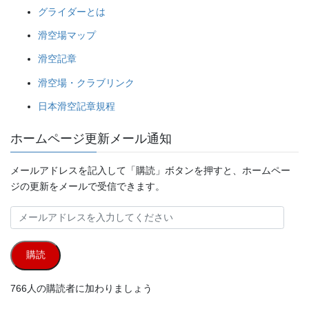
グライダーとは
滑空場マップ
滑空記章
滑空場・クラブリンク
日本滑空記章規程
ホームページ更新メール通知
メールアドレスを記入して「購読」ボタンを押すと、ホームペー
ジの更新をメールで受信できます。
メ
ー
ル
購読
ア
ド
766人の購読者に加わりましょう
レ
ス