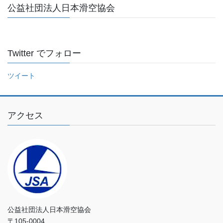
公益社団法人日本滑空協会
を
入
力
し
Twitter でフォロー
て
く
ツイート
だ
さ
い
アクセス
公益社団法人日本滑空協会
〒105-0004