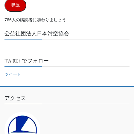
ル
購読
ア
ド
766人の購読者に加わりましょう
レ
ス
公益社団法人日本滑空協会
を
入
力
し
Twitter でフォロー
て
く
ツイート
だ
さ
い
アクセス