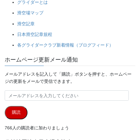
グライダーとは
滑空場マップ
滑空記章
日本滑空記章規程
各グライダークラブ新着情報（ブログフィード）
ホームページ更新メール通知
メールアドレスを記入して「購読」ボタンを押すと、ホームペー
ジの更新をメールで受信できます。
メ
ー
ル
購読
ア
ド
766人の購読者に加わりましょう
レ
ス