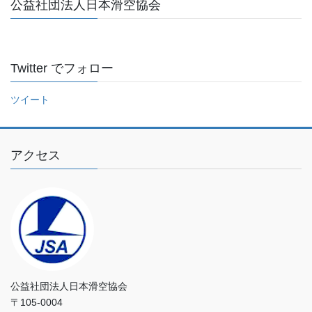
公益社団法人日本滑空協会
を
入
力
し
Twitter でフォロー
て
く
ツイート
だ
さ
い
アクセス
公益社団法人日本滑空協会
〒105-0004