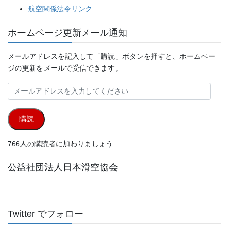
航空関係法令リンク
ホームページ更新メール通知
メールアドレスを記入して「購読」ボタンを押すと、ホームペー
ジの更新をメールで受信できます。
メ
ー
ル
購読
ア
ド
766人の購読者に加わりましょう
レ
ス
公益社団法人日本滑空協会
を
入
力
し
Twitter でフォロー
て
く