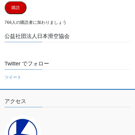
ル
購読
ア
ド
766人の購読者に加わりましょう
レ
ス
公益社団法人日本滑空協会
を
入
力
し
Twitter でフォロー
て
く
ツイート
だ
さ
い
アクセス