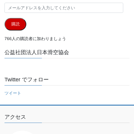
メ
ー
ル
購読
ア
ド
766人の購読者に加わりましょう
レ
ス
公益社団法人日本滑空協会
を
入
力
し
Twitter でフォロー
て
く
ツイート
だ
さ
い
アクセス