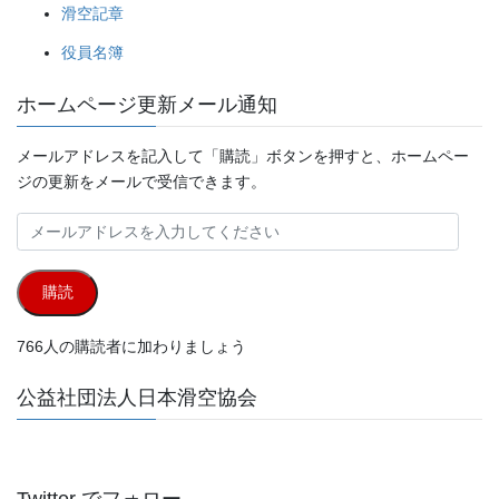
滑空記章
役員名簿
ホームページ更新メール通知
メールアドレスを記入して「購読」ボタンを押すと、ホームペー
ジの更新をメールで受信できます。
メ
ー
ル
購読
ア
ド
766人の購読者に加わりましょう
レ
ス
公益社団法人日本滑空協会
を
入
力
し