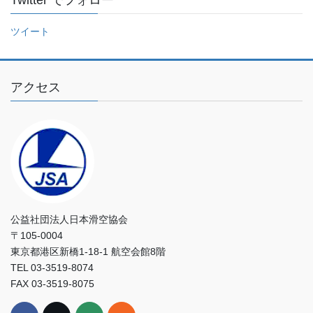
Twitter でフォロー
て
く
ツイート
だ
さ
い
アクセス
公益社団法人日本滑空協会
〒105-0004
東京都港区新橋1-18-1 航空会館8階
TEL 03-3519-8074
FAX 03-3519-8075