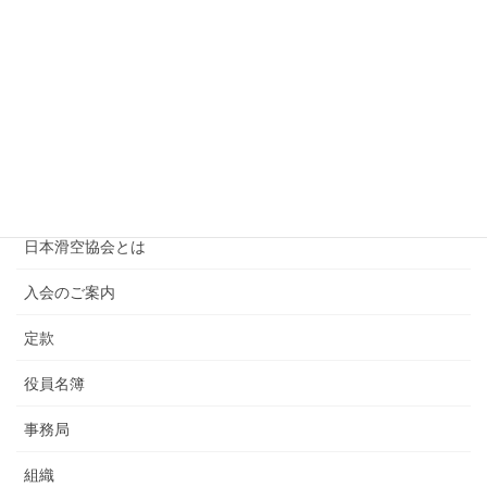
[航空局] 航空安全情報ポータルの開設について
国際滑空記章とSporting Code
グライダーカタログ
日本滑空協会について
会長挨拶
日本滑空協会とは
入会のご案内
定款
役員名簿
事務局
組織