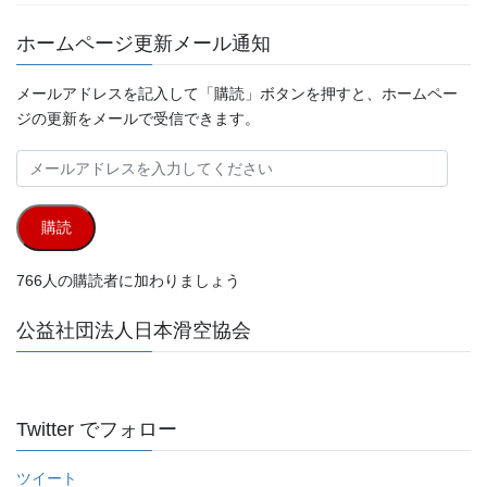
ホームページ更新メール通知
メールアドレスを記入して「購読」ボタンを押すと、ホームペー
ジの更新をメールで受信できます。
メ
ー
ル
購読
ア
ド
766人の購読者に加わりましょう
レ
ス
公益社団法人日本滑空協会
を
入
力
し
Twitter でフォロー
て
く
ツイート
だ