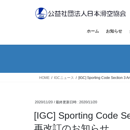
コ
ナ
ン
ビ
テ
ゲ
ン
ー
ツ
シ
ホーム
お知らせ
へ
ョ
ス
ン
キ
に
ッ
移
プ
動
HOME
IGCニュース
[IGC] Sporting Code Secti
2020/11/20
/ 最終更新日時 :
2020/11/20
[IGC] Sporting Code 
再改訂のお知らせ