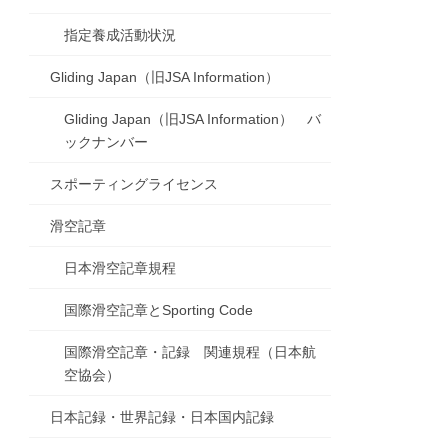
指定養成活動状況
Gliding Japan（旧JSA Information）
Gliding Japan（旧JSA Information） バ
ックナンバー
スポーティングライセンス
滑空記章
日本滑空記章規程
国際滑空記章とSporting Code
国際滑空記章・記録 関連規程（日本航
空協会）
日本記録・世界記録・日本国内記録