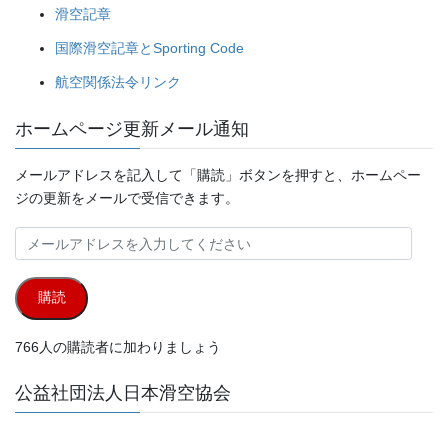
滑空記章
国際滑空記章とSporting Code
航空関係法令リンク
ホームページ更新メール通知
メールアドレスを記入して「購読」ボタンを押すと、ホームペー
ジの更新をメールで受信できます。
メ
ー
ル
購読
ア
ド
766人の購読者に加わりましょう
レ
ス
公益社団法人日本滑空協会
を
入
力