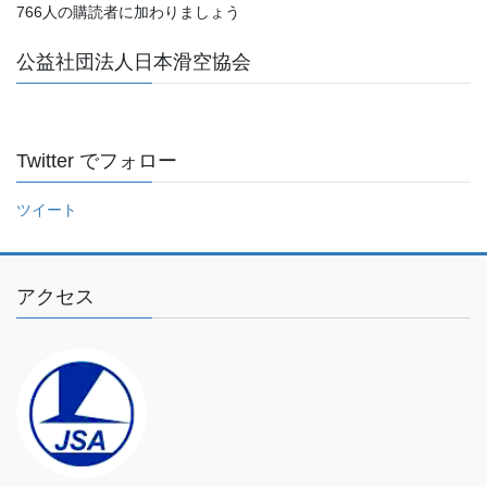
766人の購読者に加わりましょう
レ
ス
公益社団法人日本滑空協会
を
入
力
し
Twitter でフォロー
て
く
ツイート
だ
さ
い
アクセス