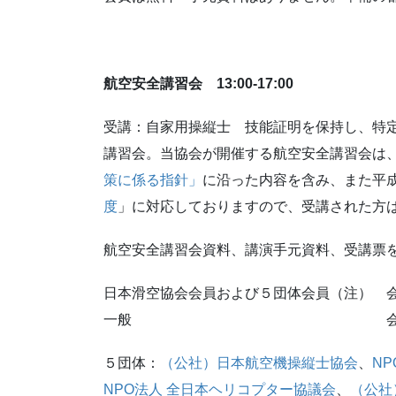
航空安全講習会 13:00-17:00
受講：自家用操縦士 技能証明を保持し、特
講習会。当協会が開催する航空安全講習会は
策に係る指針」
に沿った内容を含み、また平成
度
」に対応しておりますので、受講された方
航空安全講習会資料、講演手元資料、受講票
日本滑空協会会員および５団体会員（注） 会費
一般 会費3,0
５団体：
（公社）日本航空機操縦士協会
、
NP
NPO法人 全日本ヘリコプター協議会
、
（公社