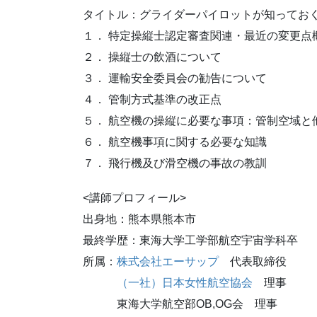
タイトル：グライダーパイロットが知ってお
１． 特定操縦士認定審査関連・最近の変更点
２． 操縦士の飲酒について
３． 運輸安全委員会の勧告について
４． 管制方式基準の改正点
５． 航空機の操縦に必要な事項：管制空域と
６． 航空機事項に関する必要な知識
７． 飛行機及び滑空機の事故の教訓
<講師プロフィール>
出身地：熊本県熊本市
最終学歴：東海大学工学部航空宇宙学科卒
所属：
株式会社エーサップ
代表取締役
（一社）日本女性航空協会
理事
東海大学航空部OB,OG会 理事