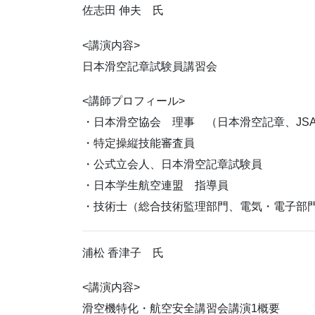
佐志田 伸夫 氏
<講演内容>
日本滑空記章試験員講習会
<講師プロフィール>
・日本滑空協会 理事 （日本滑空記章、JSA Inf
・特定操縦技能審査員
・公式立会人、日本滑空記章試験員
・日本学生航空連盟 指導員
・技術士（総合技術監理部門、電気・電子部
浦松 香津子 氏
<講演内容>
滑空機特化・航空安全講習会講演1概要