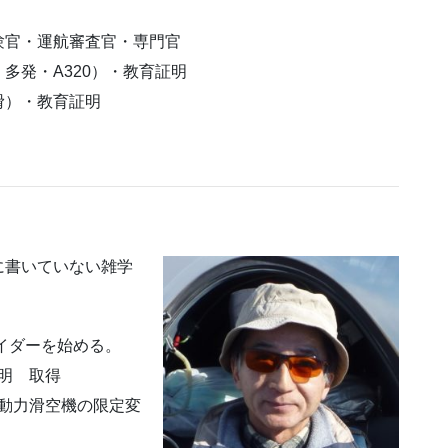
験官・運航審査官・専門官
多発・A320）・教育証明
）・教育証明
に書いていない雑学
イダーを始める。
証明 取得
に動力滑空機の限定変
。