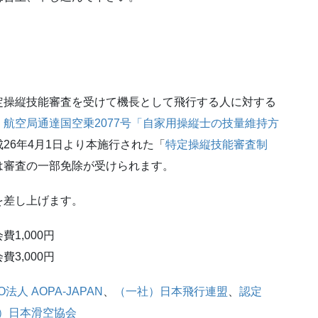
定操縦技能審査を受けて機長として飛行する人に対する
、
航空局通達国空乗2077号「自家用操縦士の技量維持方
26年4月1日より本施行された「
特定操縦技能審査制
は審査の一部免除が受けられます。
を差し上げます。
1,000円
00円
O法人 AOPA-JAPAN
、
（一社）日本飛行連盟
、
認定
）日本滑空協会