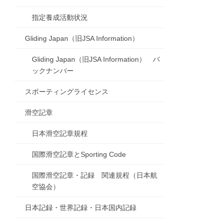
指定養成活動状況
Gliding Japan（旧JSA Information）
Gliding Japan（旧JSA Information） バ
ックナンバー
スポーティングライセンス
滑空記章
日本滑空記章規程
国際滑空記章とSporting Code
国際滑空記章・記録 関連規程（日本航
空協会）
日本記録・世界記録・日本国内記録