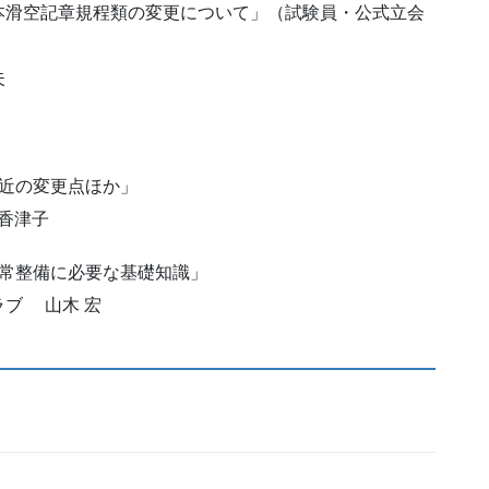
 「日本滑空記章規程類の変更について」（試験員・公式立会
夫
演1 「最近の変更点ほか」
津子
会 講演2 「日常整備に必要な基礎知識」
 山木 宏