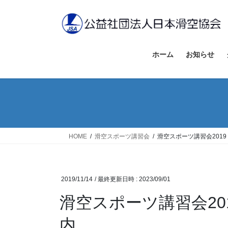
コ
ナ
ン
ビ
テ
ゲ
ン
ー
ツ
シ
ホーム
お知らせ
へ
ョ
ス
ン
キ
に
ッ
移
プ
動
HOME
滑空スポーツ講習会
滑空スポーツ講習会201
2019/11/14
/ 最終更新日時 :
2023/09/01
滑空スポーツ講習会20
内