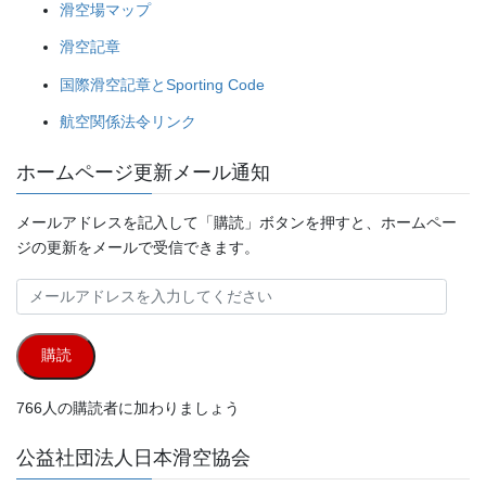
滑空場マップ
滑空記章
国際滑空記章とSporting Code
航空関係法令リンク
ホームページ更新メール通知
メールアドレスを記入して「購読」ボタンを押すと、ホームペー
ジの更新をメールで受信できます。
メ
ー
ル
購読
ア
ド
766人の購読者に加わりましょう
レ
ス
公益社団法人日本滑空協会
を