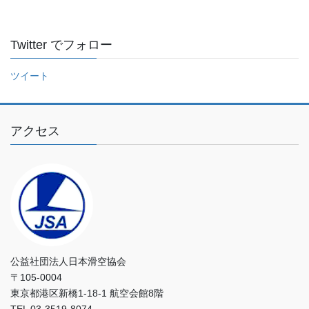
入
力
し
Twitter でフォロー
て
く
ツイート
だ
さ
い
アクセス
公益社団法人日本滑空協会
〒105-0004
東京都港区新橋1-18-1 航空会館8階
TEL 03-3519-8074