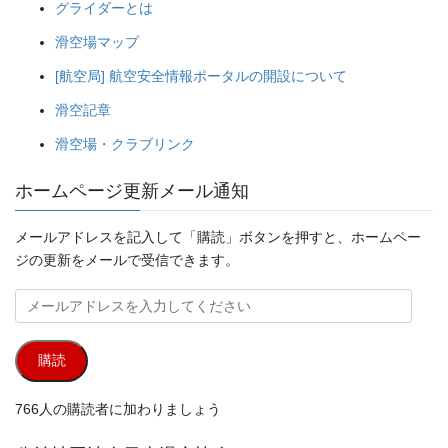
グライダーとは
滑空場マップ
[航空局] 航空安全情報ポータルの開設について
滑空記章
滑空場・クラブリンク
ホームページ更新メール通知
メールアドレスを記入して「購読」ボタンを押すと、ホームペー
ジの更新をメールで受信できます。
メ
ー
ル
購読
ア
ド
766人の購読者に加わりましょう
レ
ス