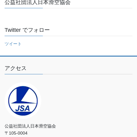
公益社団法人日本滑空協会
を
入
力
し
Twitter でフォロー
て
く
ツイート
だ
さ
い
アクセス
公益社団法人日本滑空協会
〒105-0004